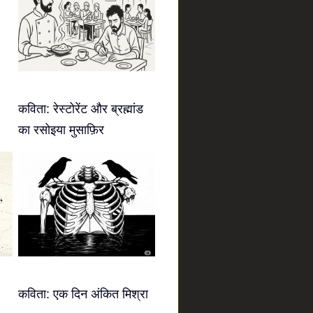
कविता: रेस्टोरेंट और ब्रह्मांड
का रसोइया मुसाफ़िर
कविता: एक दिन अंकित मिश्रा