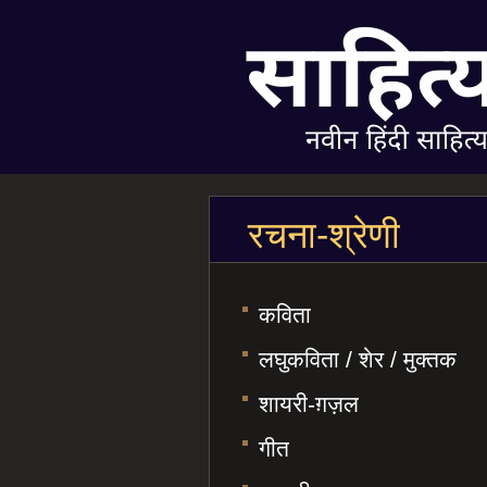
रचना-श्रेणी
कविता
लघुकविता / शेर / मुक्तक
शायरी-ग़ज़ल
गीत