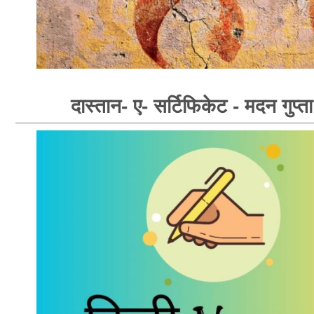
दास्तान- ए- सर्टिफिकेट - मदन गुप्ता