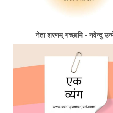
नेता शरणम् गच्छामि - नवेन्दु उन्