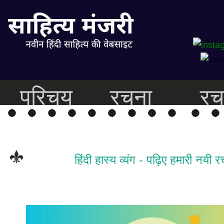
परिचय
रचना
रच
हिंदी हास्य व्यंग - पढ़िए हमारी नयी र