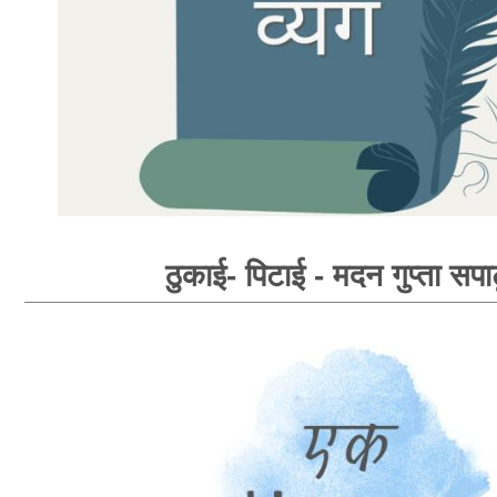
ठुकाई- पिटाई - मदन गुप्ता सपा