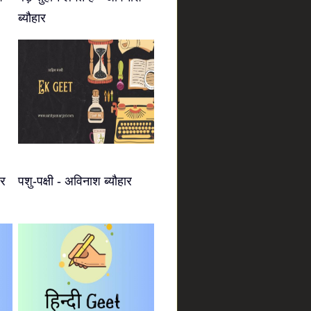
ब्यौहार
ार
पशु-पक्षी - अविनाश ब्यौहार