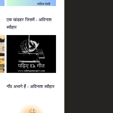
एक खंडहर जिसमें - अविनाश
ब्यौहार
गाँव अभागे हैं - अविनाश ब्यौहार