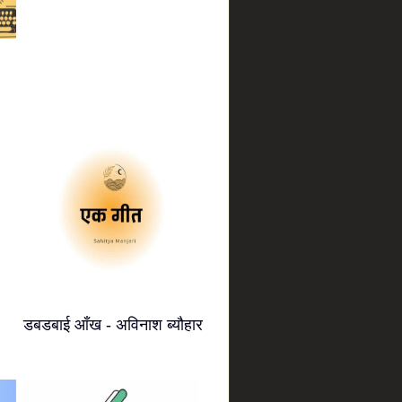
डबडबाई आँख - अविनाश ब्यौहार