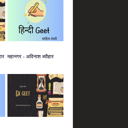
हार
महानगर - अविनाश ब्यौहार