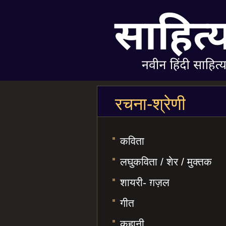
रचना-श्रेणी
कविता
लघुकविता / शेर / मुक्तक
शायरी- ग़ज़ल
गीत
कहानी