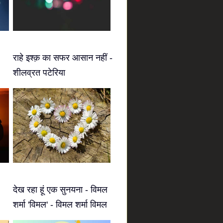
राहे इश्क़ का सफर आसान नहीं -
शीलव्रत पटेरिया
देख रहा हूं एक सुनयना - विमल
शर्मा 'विमल' - विमल शर्मा विमल