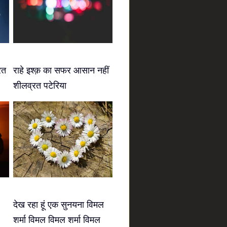
रत
राहे इश्क़ का सफर आसान नहीं
शीलव्रत पटेरिया
देख रहा हूं एक सुनयना विमल
शर्मा विमल विमल शर्मा विमल