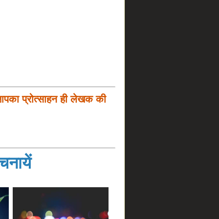
आपका प्रोत्साहन ही लेखक की
नायें