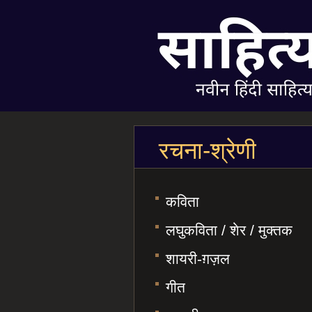
रचना-श्रेणी
कविता
लघुकविता / शेर / मुक्तक
शायरी-ग़ज़ल
गीत