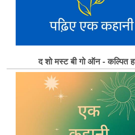
द शो मस्ट बी गो ऑन - कल्पित ह