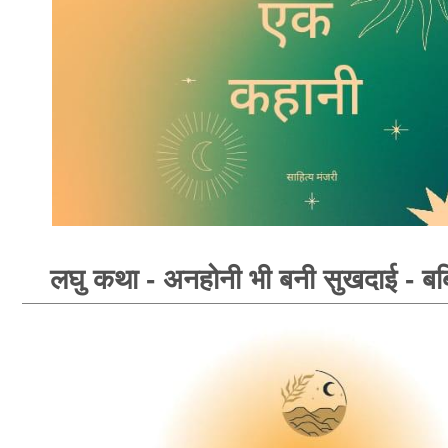
लघु कथा - अनहोनी भी बनी सुखदाई - बब