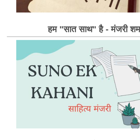
हम "सात साथ" है - मंजरी शर्म