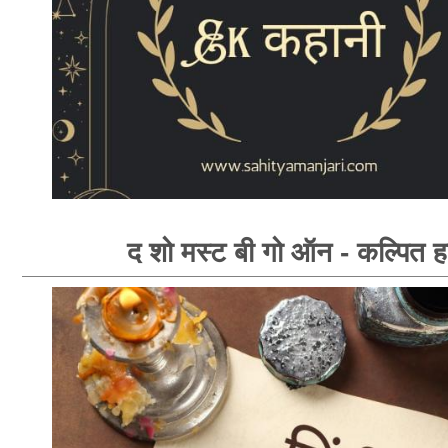
द शो मस्ट बी गो ऑन - कल्पित ह