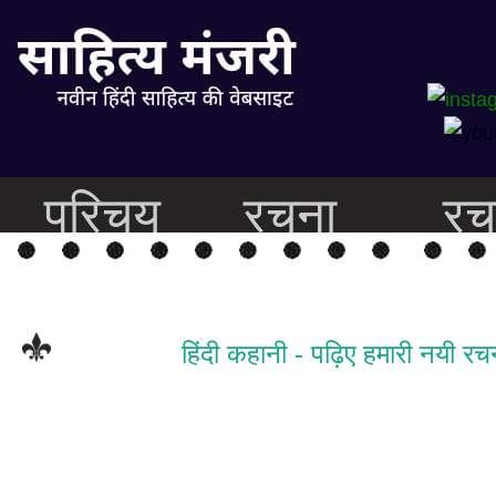
परिचय
रचना
रच
हिंदी कहानी - पढ़िए हमारी नयी रचन