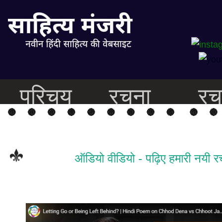
परिचय
रचना
रच
ऑडियो वीडियो - पढ़िए हमारी नयी रच