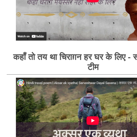
कहाँ तो तय था चिराग़न हर घर के लिए - स
टीम