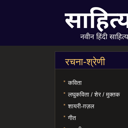
रचना-श्रेणी
कविता
लघुकविता / शेर / मुक्तक
शायरी-ग़ज़ल
गीत