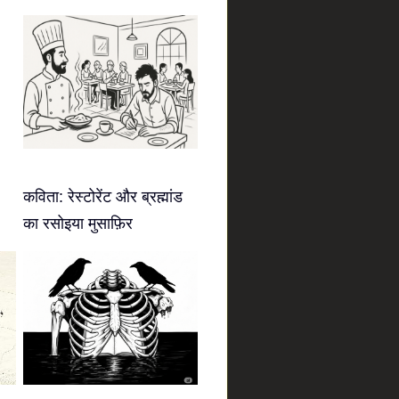
कविता: रेस्टोरेंट और ब्रह्मांड
का रसोइया मुसाफ़िर