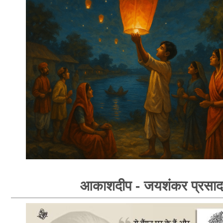
आकाशदीप - जयशंकर प्रसाद