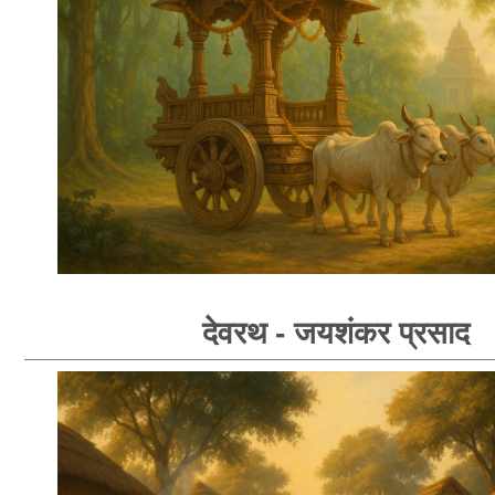
देवरथ - जयशंकर प्रसाद