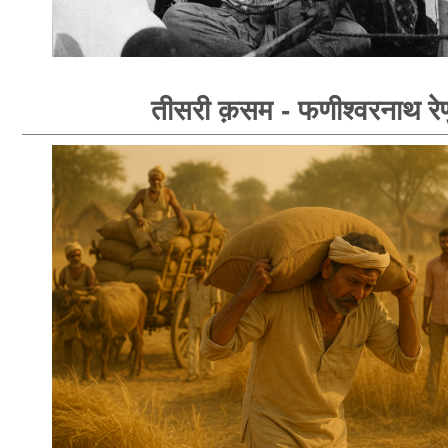
तीसरी क़सम - फणीश्वरनाथ रेण