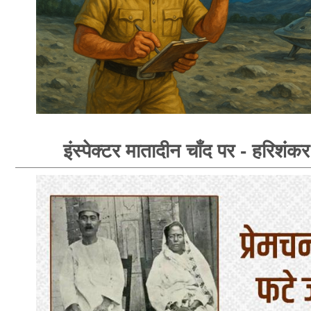
इंस्पेक्टर मातादीन चाँद पर - हरिशंक