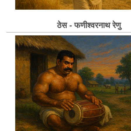
ठेस - फणीश्वरनाथ रेणु