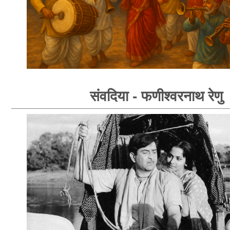
संवदिया - फणीश्वरनाथ रेणु