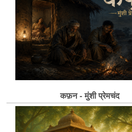
कफ़न - मुंशी प्रेमचंद