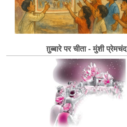
ग़ुब्बारे पर चीता - मुंशी प्रेमचंद