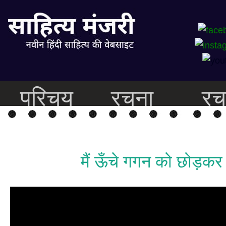
परिचय
रचना
रच
मैं ऊँचे गगन को छोड़कर