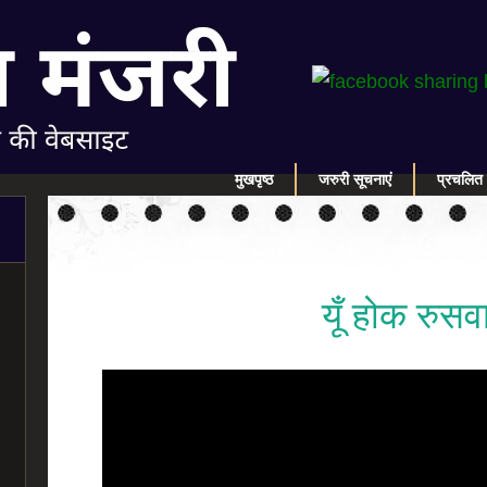
मुखपृष्ठ
जरुरी सूचनाएं
प्रचलित 
यूँ होक रुसव