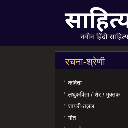
रचना-श्रेणी
कविता
लघुकविता / शेर / मुक्तक
शायरी-ग़ज़ल
गीत