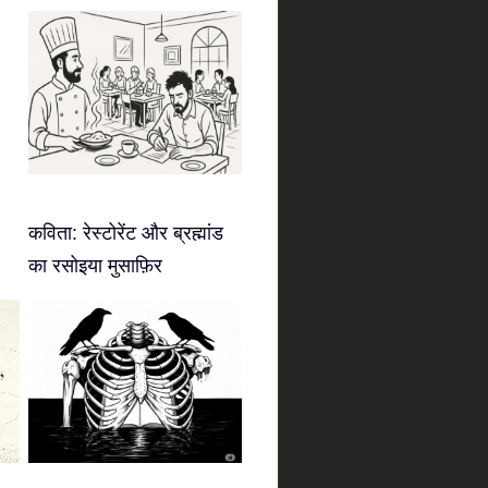
कविता: रेस्टोरेंट और ब्रह्मांड
का रसोइया मुसाफ़िर