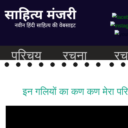
परिचय
रचना
रच
इन गलियों का कण कण मेरा परि