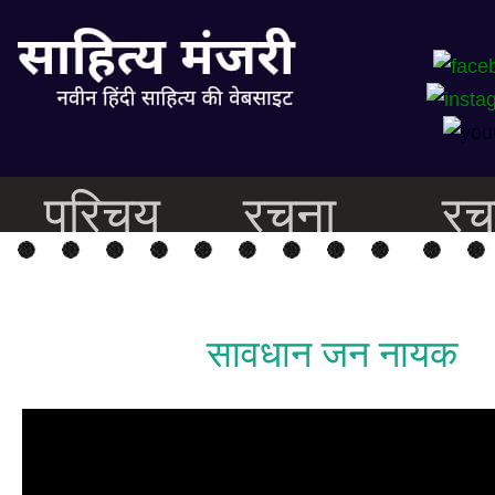
परिचय
रचना
रच
सावधान जन नायक