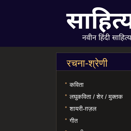
रचना-श्रेणी
कविता
लघुकविता / शेर / मुक्तक
शायरी-ग़ज़ल
गीत