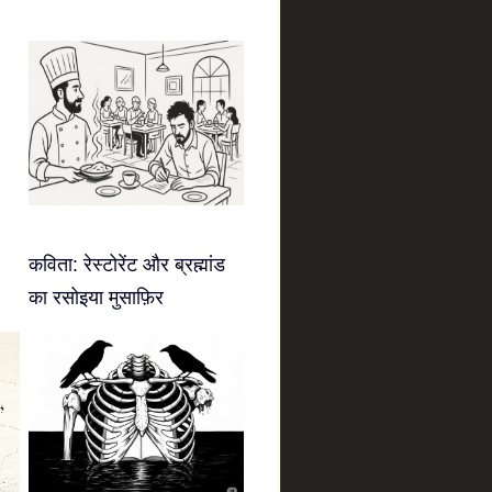
कविता: रेस्टोरेंट और ब्रह्मांड
का रसोइया मुसाफ़िर