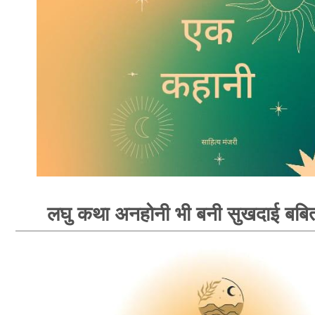
लघु कथा अनहोनी भी बनी सुखदाई बबि