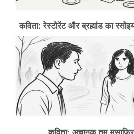
कविता: रेस्टोरेंट और ब्रह्मांड का रसोइय
कविता: अचानक तुम मुसाफ़िर