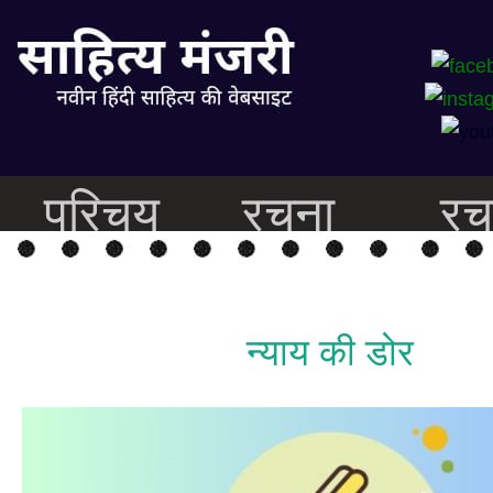
परिचय
रचना
रच
न्याय की डोर