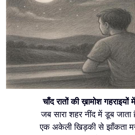
चाँद रातों की ख़ामोश गहराइयों मे
जब सारा शहर नींद में डूब जाता ह
एक अकेली खिड़की से झाँकता म