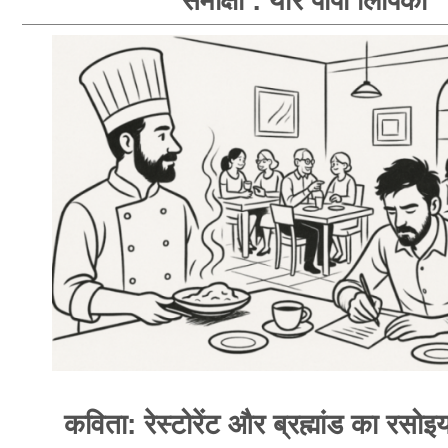
समीक्षा : यार पापा लिपिका
कविता: रेस्टोरेंट और ब्रह्मांड का रसोइय