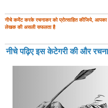
नीचे कमेंट करके रचनाकर को प्रोत्साहित कीजिये, आपका प
लेखक की असली सफलता है
नीचे पढ़िए इस केटेगरी की और रचनाय