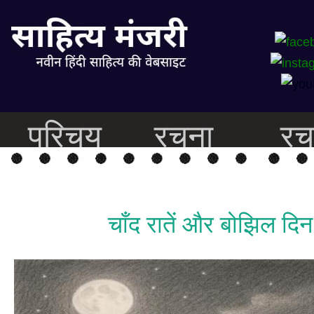
परिचय
रचना
रच
चाँद रातें और बोझिल दिन