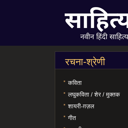
रचना-श्रेणी
कविता
लघुकविता / शेर / मुक्तक
शायरी-ग़ज़ल
गीत