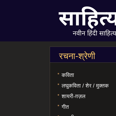
रचना-श्रेणी
कविता
लघुकविता / शेर / मुक्तक
शायरी-ग़ज़ल
गीत