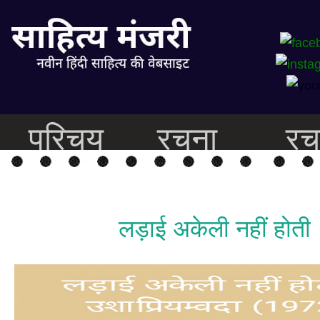
परिचय
रचना
रच
लड़ाई अकेली नहीं होती