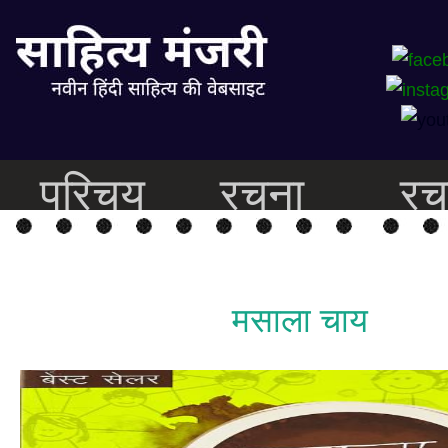
परिचय
रचना
रच
मसाला चाय