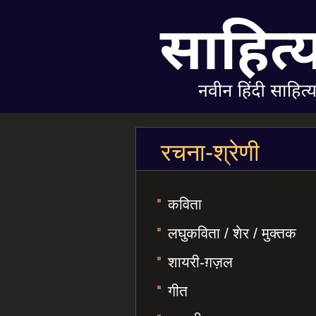
रचना-श्रेणी
कविता
लघुकविता / शेर / मुक्तक
शायरी-ग़ज़ल
गीत