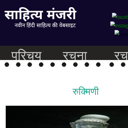
परिचय
रचना
रच
रुक्मिणी