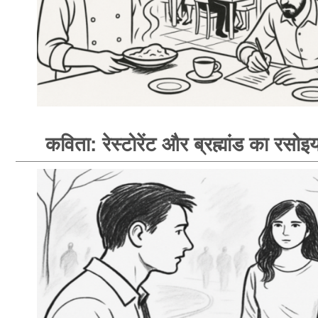
कविता: रेस्टोरेंट और ब्रह्मांड का रसोइय