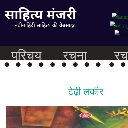
परिचय
रचना
रच
टेढ़ी लकीर