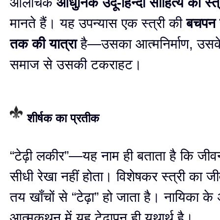
आलोचक
आधुनिक उर्दू-हिन्दी साहित्य का स्त
मानते हैं। यह उपन्यास एक स्त्री की
बचपन स
तक की यात्रा
है—उसका आत्मनिर्माण, उसके
समाज से उसकी टकराहट।
शीर्षक का प्रतीक
“टेढ़ी लकीर”—यह नाम ही बताता है कि जीवन
सीधी रेखा नहीं होता। विशेषकर स्त्री का ज
तय खाँचों से “टेढ़ा” हो जाता है। नायिका के
आत्मकथन में यह टेढ़ापन ही यथार्थ है।