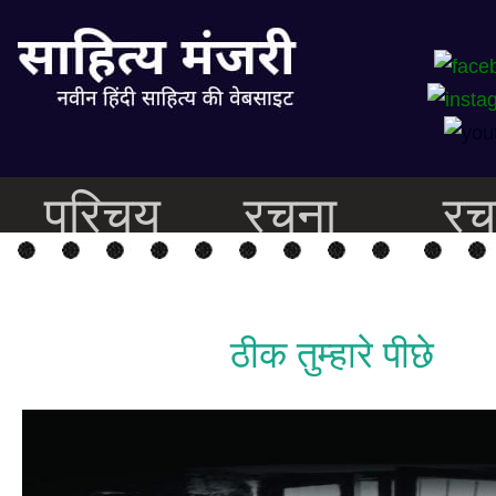
परिचय
रचना
रच
ठीक तुम्हारे पीछे