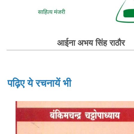
आईना अभय सिंह राठौर
पढ़िए ये रचनायें भी