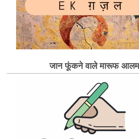
जान फूंकने वाले मारूफ आल