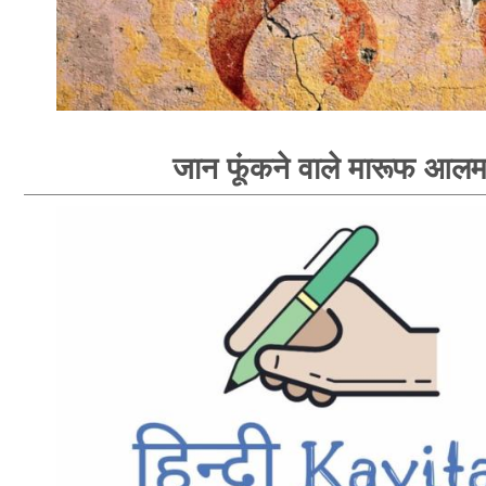
जान फूंकने वाले मारूफ आल