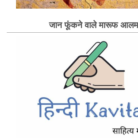
जान फूंकने वाले मारूफ आल