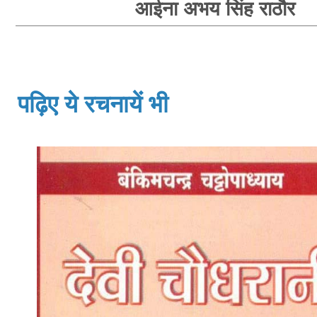
आईना अभय सिंह राठौर
पढ़िए ये रचनायें भी