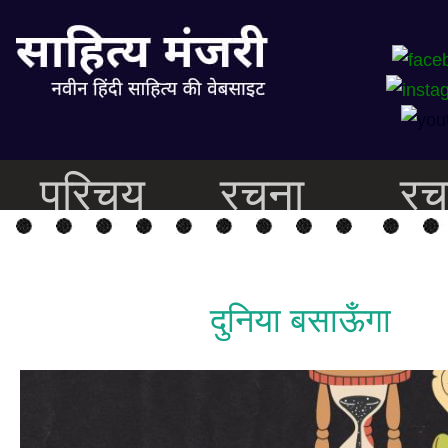
परिचय
रचना
रच
दुनिया बसाऊँगा