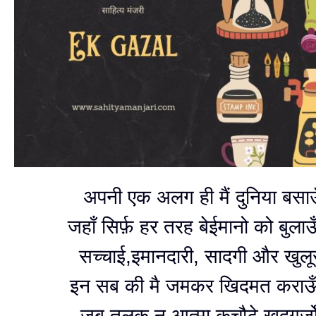
अपनी एक अलग ही मैं दुनिया बसा
जहाँ सिर्फ़ हर तरह बेईमानो को बुला
सच्चाई,इमानदारी, सादगी और खुलू
इन सब की मै जमकर खिदमत कराऊ
जब तलक न आत्मा कचौटे खुदगर्ज़