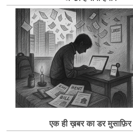
एक ही ख़बर का डर मुसाफ़िर