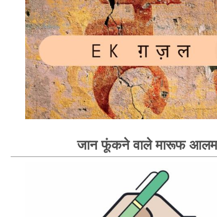
जान फूंकने वाले मारूफ आल