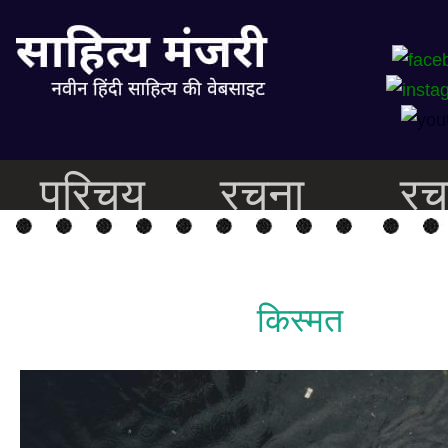
परिचय
रचना
रच
किस्मत