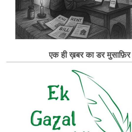
एक ही ख़बर का डर मुसाफ़िर