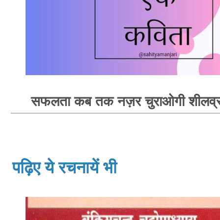
सफलता कब तक नज़र चुराओगी शीलव्रत
पढ़िए ये रचनायें भी