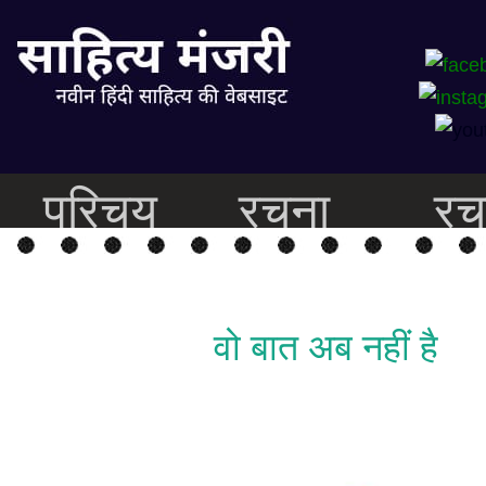
परिचय
रचना
रच
वो बात अब नहीं है