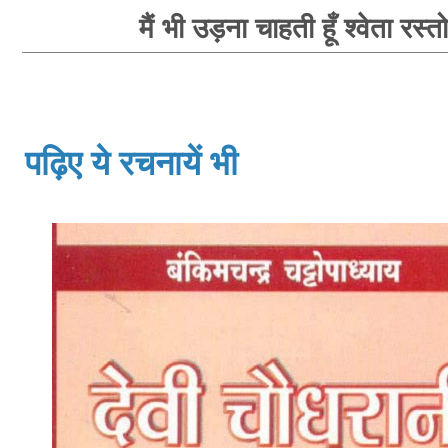
मैं भी उड़ना चाहती हूँ श्वेता रस्त
पढ़िए ये रचनायें भी