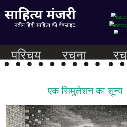
परिचय
रचना
रच
एक सिमुलेशन का शून्य