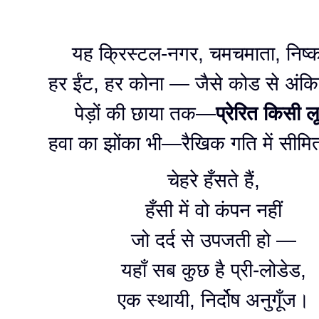
आत्मा मशीन में फँसी है
—
जिसे महसूस तो सब होता है
,
पर वास्तविक कुछ भी 
यह क्रिस्टल-नगर, चमचमाता, निष्
हर ईंट, हर कोना — जैसे कोड से अंकि
पेड़ों की छाया तक—
प्रेरित किसी लू
हवा का झोंका भी—रैखिक गति में सीमित
चेहरे हँसते हैं,
हँसी में वो कंपन नहीं
जो दर्द से उपजती हो —
यहाँ सब कुछ है प्री-लोडेड,
एक स्थायी, निर्दोष अनुगूँज।