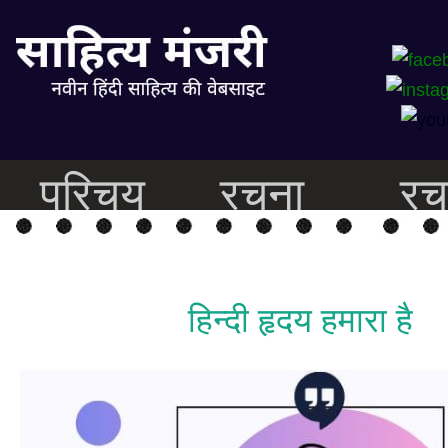
परिचय
रचना
रच
हिन्दी हृदय हमारा है