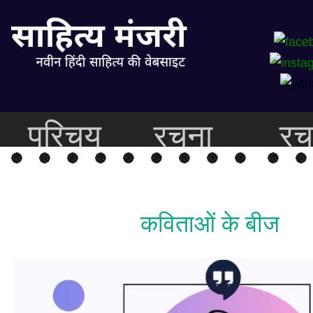
परिचय
रचना
रच
कविताओं के बीज