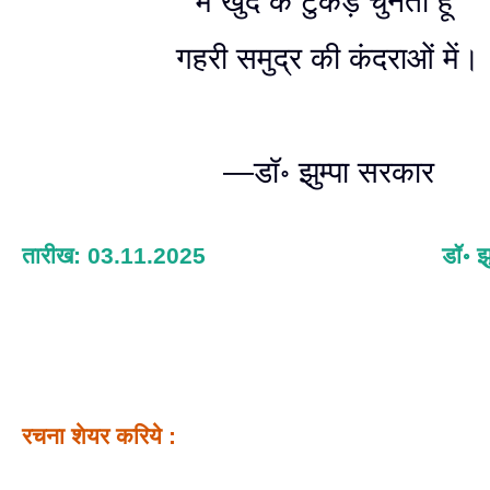
मैं खुद के टुकड़े चुनती हूं
गहरी समुद्र की कंदराओं में।
—डॉ॰ झुम्पा सरकार
तारीख: 03.11.2025
डॉ॰ झ
रचना शेयर करिये :