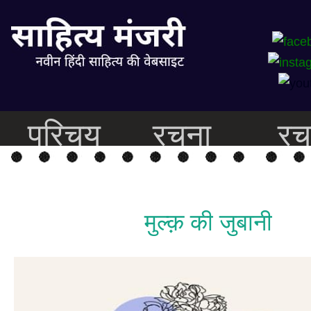
परिचय
रचना
रच
मुल्क़ की जुबानी