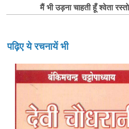
मैं भी उड़ना चाहती हूँ श्वेता रस्त
पढ़िए ये रचनायें भी