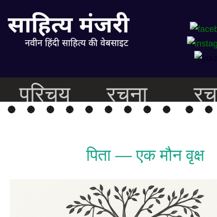
परिचय
रचना
रच
पिता — एक मौन वृक्ष