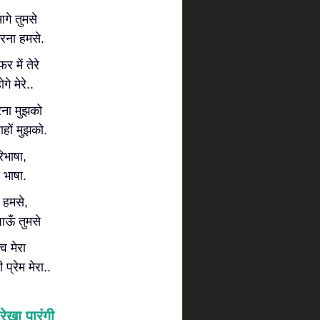
गे तुमसे
रना हमसे.
 में तेरे
गे मेरे..
रना मुझको
ाहों मुझको.
िभाषा,
 भाषा.
म हमसे,
ाऊँ तुमसे
व मेरा
 प्रेम मेरा..
रेखा पारंगी