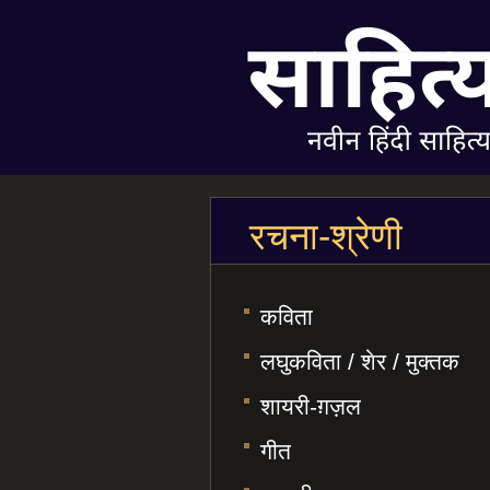
रचना-श्रेणी
कविता
लघुकविता / शेर / मुक्तक
शायरी-ग़ज़ल
गीत