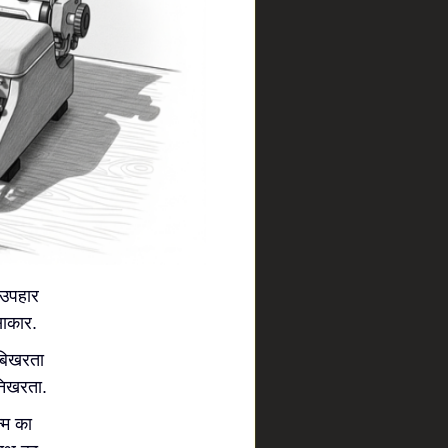
 उपहार
साकार.
ग बिखरता
निखरता.
न्म का