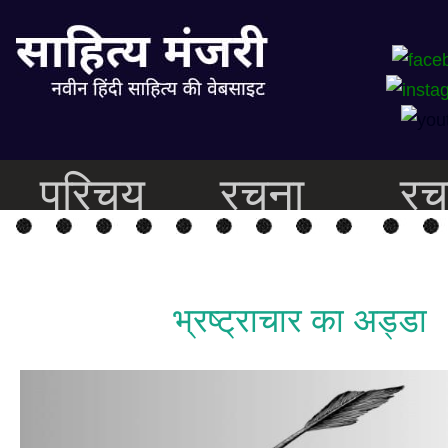
परिचय
रचना
रच
भ्रष्ट्राचार का अड्डा