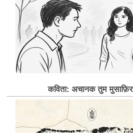
कविता: अचानक तुम मुसाफ़िर