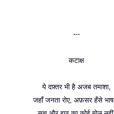
---
कटाक्ष
ये दफ़्तर भी है अजब तमाशा,
जहाँ जनता रोए, अफ़सर हँसे भा
सच और झूठ का कोई मोल नहीं