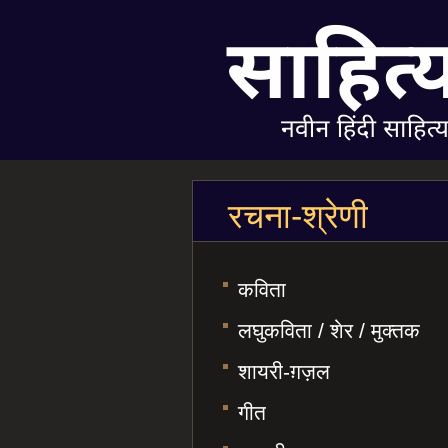
रचना-श्रेणी
कविता
लघुकविता / शेर / मुक्तक
शायरी-ग़ज़ल
गीत