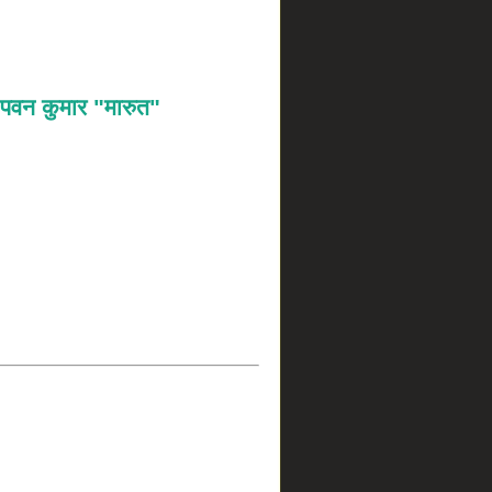
पवन कुमार "मारुत"