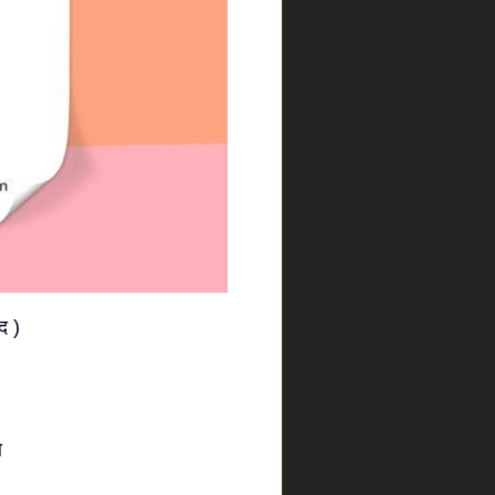
द )
ओ