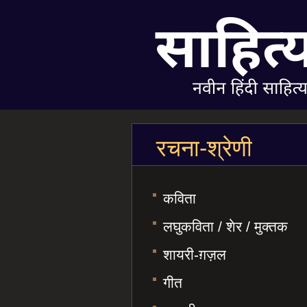
रचना-श्रेणी
कविता
लघुकविता / शेर / मुक्तक
शायरी-ग़ज़ल
गीत