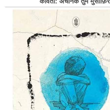
कविता: अचानक तुम मुसाफ़िर