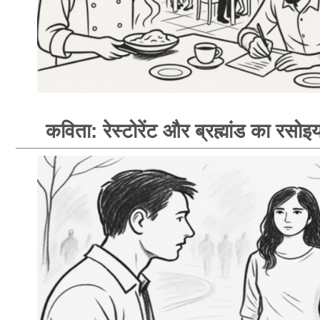
कविता: रेस्टोरेंट और ब्रह्मांड का रसोइय