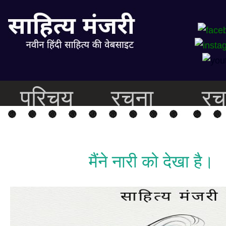
परिचय
रचना
रच
मैंने नारी को देखा है।