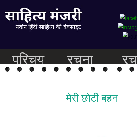
परिचय
रचना
रच
मेरी छोटी बहन