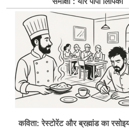
समीक्षा : यार पापा लिपिका
कविता: रेस्टोरेंट और ब्रह्मांड का रसोइय