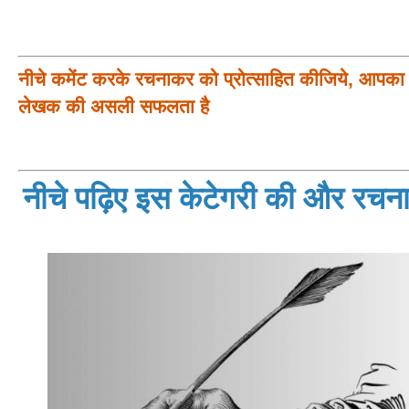
नीचे कमेंट करके रचनाकर को प्रोत्साहित कीजिये, आपका प
लेखक की असली सफलता है
नीचे पढ़िए इस केटेगरी की और रचनाय