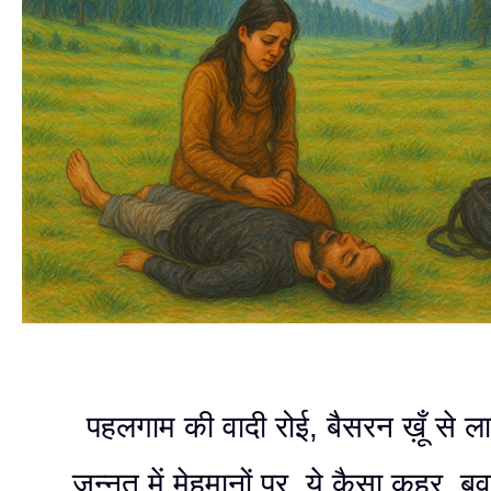
पहलगाम की वादी रोई, बैसरन ख़ूँ से ल
जन्नत में मेहमानों पर, ये कैसा क़हर, 