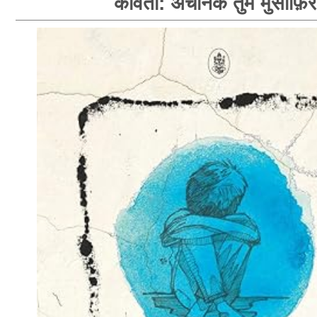
कविता: अचानक तुम मुसाफ़िर