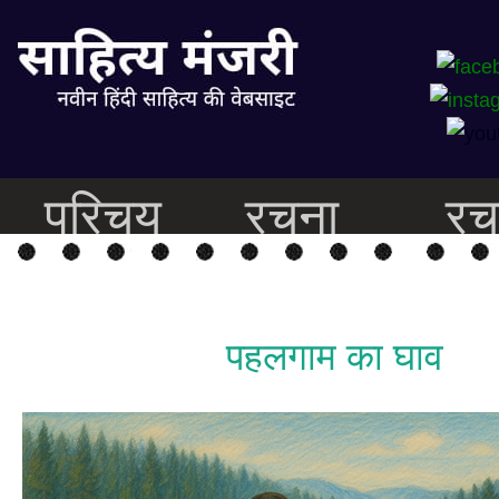
परिचय
रचना
रच
पहलगाम का घाव