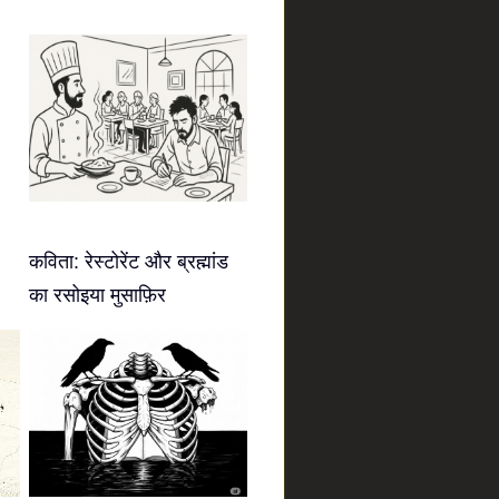
कविता: रेस्टोरेंट और ब्रह्मांड
का रसोइया मुसाफ़िर