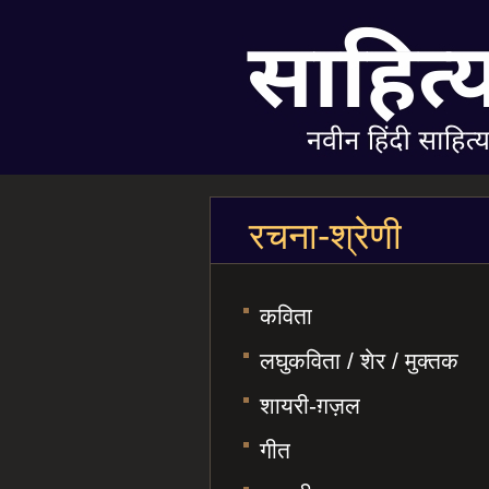
रचना-श्रेणी
कविता
लघुकविता / शेर / मुक्तक
शायरी-ग़ज़ल
गीत