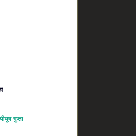
ही
पीयूष गुप्ता