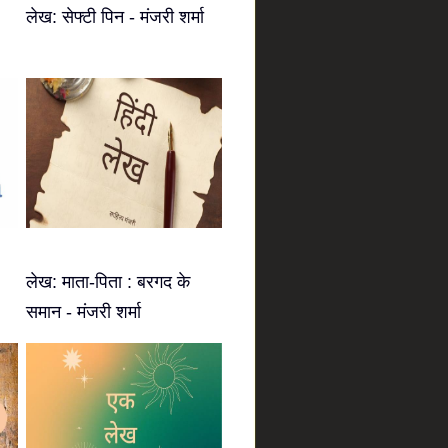
लेख: सेफ्टी पिन - मंजरी शर्मा
लेख: माता-पिता : बरगद के
समान - मंजरी शर्मा