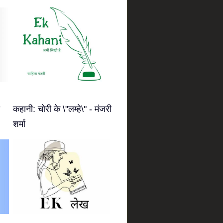
कहानी: चोरी के \"लम्हे\" - मंजरी
शर्मा