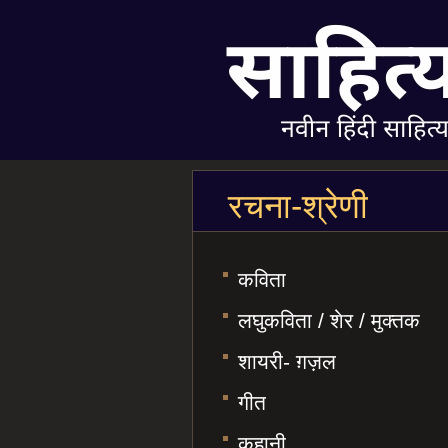
रचना-श्रेणी
कविता
लघुकविता / शेर / मुक्तक
शायरी- ग़ज़ल
गीत
कहानी