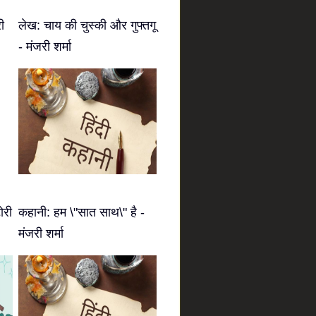
ी
लेख: चाय की चुस्की और गुफ्तगू
- मंजरी शर्मा
ोरी
कहानी: हम \"सात साथ\" है -
मंजरी शर्मा